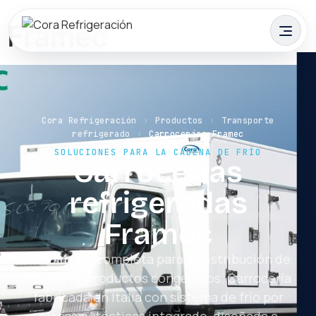
Framec
Cora Refrigeración
›
Productos
›
Transporte
refrigerado
›
Carrocerías Framec
SOLUCIONES PARA LA CADENA DE FRÍO
Carrocerías
refrigeradas
Framec
La solución completa para la distribución de
helados y productos congelados. Carrocería
fabricada en Italia con sistema de frío por