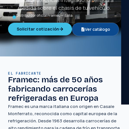
placas eutécticas integrado, diseñada a
medida sobre el chasis de tu vehículo.
Distribuidor oficial Framec — Italia
Solicitar cotización
Ver catálogo
EL FABRICANTE
Framec: más de 50 años
fabricando carrocerías
refrigeradas en Europa
Framec es una marca italiana con origen en Casale
Monferrato, reconocida como capital europea de la
refrigeración. Desde 1963 desarrolla carrocerías de
alto rendimiento para la cadena de frío en transporte,