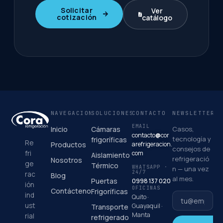
Solicitar
Ver
cotización
catálogo
NAVEGACIÓN
SOLUCIONES
CONTACTO
NEWSLETTER
EMAIL
Inicio
Cámaras
Casos,
contacto
@
cor
tecnología y
frigoríficas
Re
Productos
arefrigeracion.
consejos de
fri
com
Aislamiento
refrigeració
Nosotros
ge
Térmico
WHATSAPP ·
n — una vez
24/7
rac
Blog
al mes.
Puertas
0998 137 020
ión
OFICINAS
Contáctenos
Frigoríficas
ind
Quito ·
ust
Guayaquil ·
Transporte
Manta
rial
refrigerado